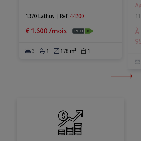
Ap
1370 Lathuy
|
Ref
: 
44200
11
€ 1.600 /mois
À 
9
3
1
178 m²
1